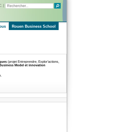
C.
pus
Rouen Business School
iques
(projet Entreprendre, Explor’actions,
 Business Model et innovation
e.