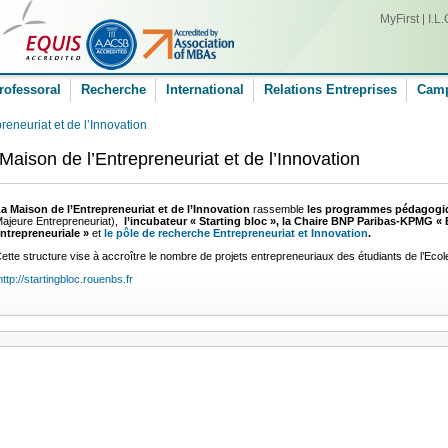
MyFirst
I.L.
rofessoral
Recherche
International
Relations Entreprises
Cam
reneuriat et de l’Innovation
Maison de l’Entrepreneuriat et de l’Innovation
a Maison de l’Entrepreneuriat et de l’Innovation
rassemble
les programmes pédagog
ajeure Entrepreneuriat),
l’incubateur « Starting bloc », la Chaire BNP Paribas-KPMG «
ntrepreneuriale »
et
le pôle de recherche Entrepreneuriat et
Innovation
.
ette structure vise à accroître le nombre de projets entrepreneuriaux des étudiants de l’Ecol
ttp://startingbloc.rouenbs.fr