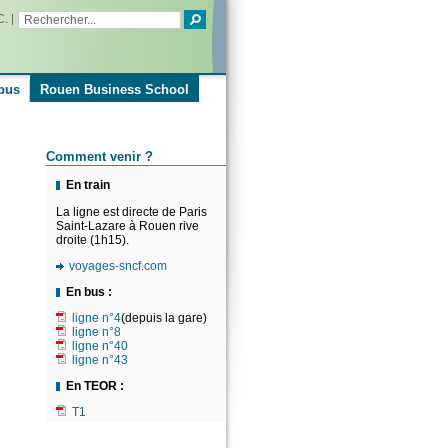
C.
pus
Rouen Business School
Comment venir ?
En train
La ligne est directe de Paris
Saint-Lazare à Rouen rive
droite (1h15).
voyages-sncf.com
En bus :
ligne n°4
(depuis la gare)
ligne n°8
ligne n°40
ligne n°43
En TEOR :
T1